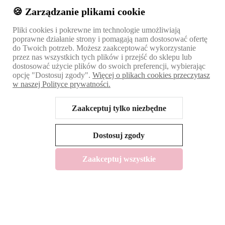
🍪 Zarządzanie plikami cookie
Likier malina z kwiatem lipy
Likier cytryna z kwiatem bzu
Pliki cookies i pokrewne im technologie umożliwiają
35%
35%
poprawne działanie strony i pomagają nam dostosować ofertę
do Twoich potrzeb. Możesz zaakceptować wykorzystanie
17,00 zł
17,00 zł
przez nas wszystkich tych plików i przejść do sklepu lub
dostosować użycie plików do swoich preferencji, wybierając
opcję "Dostosuj zgody".
Więcej o plikach cookies przeczytasz
DO KOSZYKA
DO KOSZYKA
w naszej Polityce prywatności.
Zaakceptuj tylko niezbędne
1
2
Dostosuj zgody
Zaakceptuj wszystkie