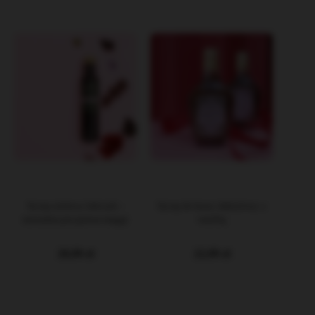
DO KOSZYKA
DO KOSZYKA
Syrop ziołowy lubczyk -
Syrop do kawy daktylowy z
naturalna przyprawa maggi
wanilią
20,99 zł
22,99 zł
DO KOSZYKA
DO KOSZYKA