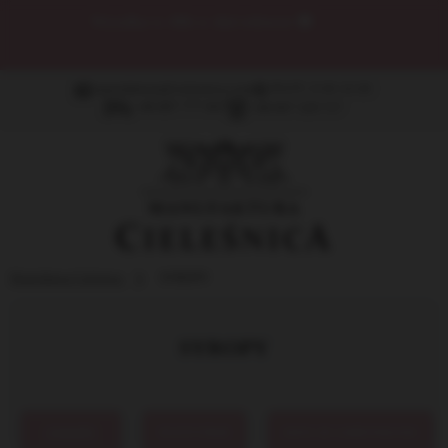
Jak smakuje połączenie tradycji z nowoczesnością? Zaskocz
Najbliższych oryginalnym PREZENTEM 🎁
manufaktura@cielesnica.com
PN-PT: 8:00-16:00
+48 887 777 667
+48 607 329 727
Manufaktura Cieleśnica
SYROPY
SYROPY
SYROPY
WSZYSTKIE
EDYCJE LIMITOWANE