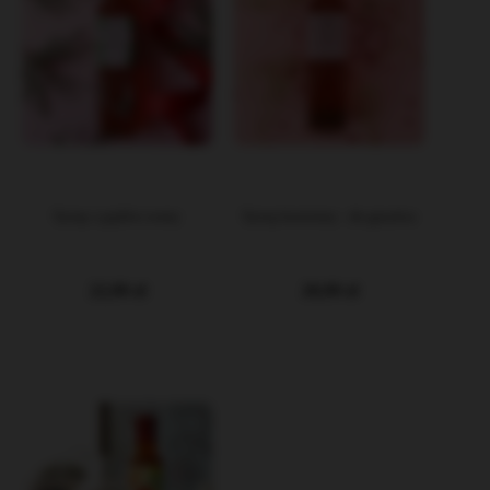
Syrop z pędów sosny
Syrop korzenny - do grzańca
22,99 zł
20,99 zł
DO KOSZYKA
DO KOSZYKA