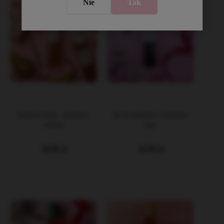
Tak
Nie
Syrop do kawy - gruszka z
Syrop malinowy z kwiatem
wanilią
lipy
20,99 zł
22,99 zł
DO KOSZYKA
DO KOSZYKA