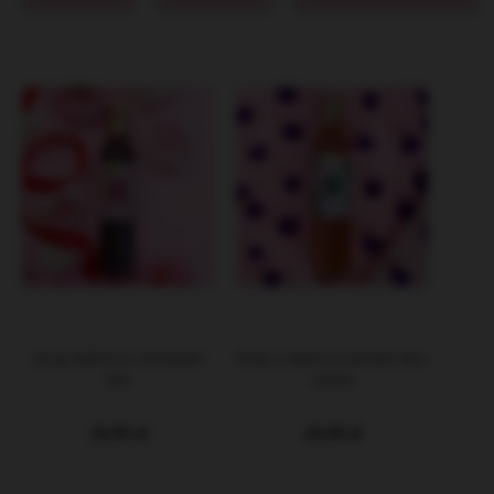
Syrop malinowy z kwiatami
Syrop z imbiru na miodzie (bez
bzu
cukru)
26,99 zł
26,99 zł